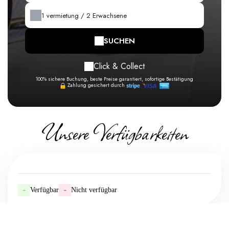
1
vermietung /
2
Erwachsene
SUCHEN
Click & Collect
100% sichere Buchung, beste Preise garantiert, sofortige Bestätigung
Zahlung gesichert durch
Unsere Verfügbarkeiten
-
Verfügbar
-
Nicht verfügbar