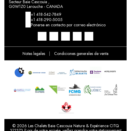
Secteur Baie Cascouia ,
G0W1Z0 Larouche - CANADA
+1 418-542-7849
+1 418-290-5005
Ponerse en contacto por correo electrónico
Notas legales
|
Condiciones generales de venta
© 2026 Les Chalets Baie Cascouia Nature & Expérience CITQ
312373 (Lors de votre arrivée, veillez prendre votre stationnement