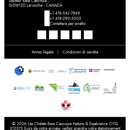
Secteur Baie Cascouia ,
G0W1Z0 Larouche - CANADA
+1 418-542-7849
+1 418-290-5005
Contattare per smalto
Avviso legale
|
Condizioni di vendita
© 2026 Les Chalets Baie Cascouia Nature & Expérience CITQ
312373 (Lors de votre arrivée, veillez prendre votre stationnement