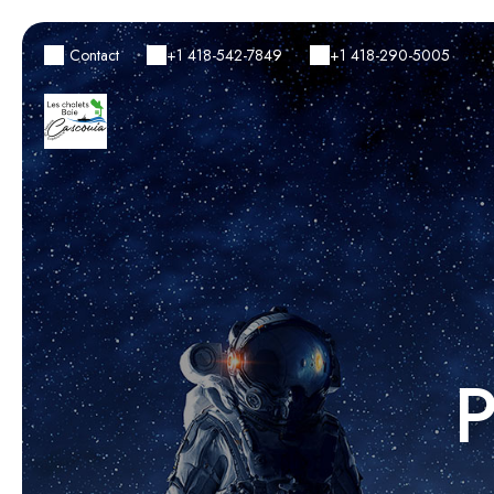
Contact
+1 418-542-7849
+1 418-290-5005
P